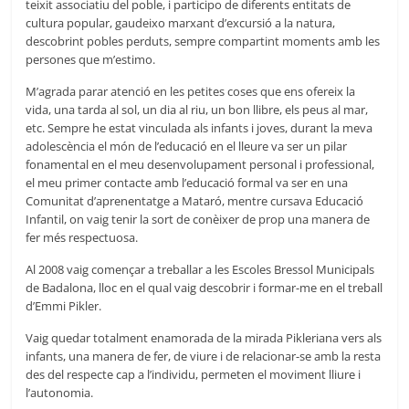
teixit associatiu del poble, i participo de diferents entitats de
cultura popular, gaudeixo marxant d’excursió a la natura,
descobrint pobles perduts, sempre compartint moments amb les
persones que m’estimo.
M’agrada parar atenció en les petites coses que ens ofereix la
vida, una tarda al sol, un dia al riu, un bon llibre, els peus al mar,
etc. Sempre he estat vinculada als infants i joves, durant la meva
adolescència el món de l’educació en el lleure va ser un pilar
fonamental en el meu desenvolupament personal i professional,
el meu primer contacte amb l’educació formal va ser en una
Comunitat d’aprenentatge a Mataró, mentre cursava Educació
Infantil, on vaig tenir la sort de conèixer de prop una manera de
fer més respectuosa.
Al 2008 vaig començar a treballar a les Escoles Bressol Municipals
de Badalona, lloc en el qual vaig descobrir i formar-me en el treball
d’Emmi Pikler.
Vaig quedar totalment enamorada de la mirada Pikleriana vers als
infants, una manera de fer, de viure i de relacionar-se amb la resta
des del respecte cap a l’individu, permeten el moviment lliure i
l’autonomia.