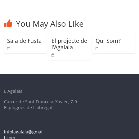
You May Also Like
Sala de Fusta
El projecte de
Qui Som?
l’Agalaia
L´Agalaia
Carrer de Sant Francesc Xavier, 7-9
Esplugues de Llobregat
infolagalaia@gmai
l.com