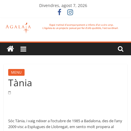
Skip
Divendres, agost 7, 2026
to
content
L
´Agalaia
Projecte
MENU
pensat
Tània
per
fer
d'allò
qüotidià,
l'extraordinari.
Sóc Tània, i vaig néixer a l’octubre de 1985 a Badalona, des de l’any
2009 visc a Esplugues de Llobregat, em sento molt propera al