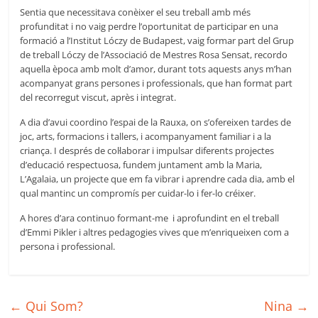
Sentia que necessitava conèixer el seu treball amb més
profunditat i no vaig perdre l’oportunitat de participar en una
formació a l’Institut Lóczy de Budapest, vaig formar part del Grup
de treball Lóczy de l’Associació de Mestres Rosa Sensat, recordo
aquella època amb molt d’amor, durant tots aquests anys m’han
acompanyat grans persones i professionals, que han format part
del recorregut viscut, après i integrat.
A dia d’avui coordino l’espai de la Rauxa, on s’ofereixen tardes de
joc, arts, formacions i tallers, i acompanyament familiar i a la
criança. I després de col·laborar i impulsar diferents projectes
d’educació respectuosa, fundem juntament amb la Maria,
L’Agalaia, un projecte que em fa vibrar i aprendre cada dia, amb el
qual mantinc un compromís per cuidar-lo i fer-lo créixer.
A hores d’ara continuo formant-me i aprofundint en el treball
d’Emmi Pikler i altres pedagogies vives que m’enriqueixen com a
persona i professional.
←
Qui Som?
Nina
→