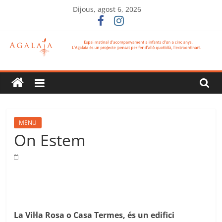
Skip
Dijous, agost 6, 2026
to
content
L
´Agalaia
Projecte
MENU
pensat
On Estem
per
fer
d'allò
qüotidià,
l'extraordinari.
La Vil·la Rosa o Casa Termes, és un edifici