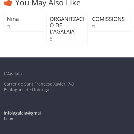
You May Also Like
Nina
ORGANITZACI
COMISSIONS
Ó DE
L’AGALAIA
L´Agalaia
Carrer de Sant Francesc Xavier, 7-9
Esplugues de Llobregat
infolagalaia@gmai
l.com