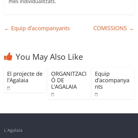
més individualitzats.
←
Equip d’acompanyants
COMISSIONS
→
You May Also Like
El projecte de
ORGANITZACI
Equip
l’Agalaia
Ó DE
d’acompanya
L’AGALAIA
nts
L´Agalaia